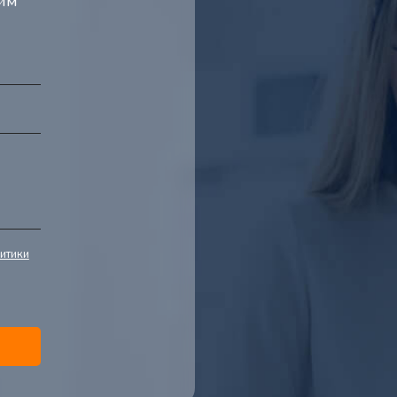
тим
итики