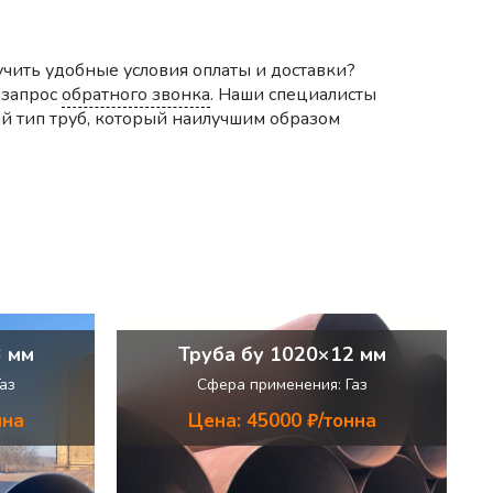
чить удобные условия оплаты и доставки?
 запрос
обратного звонка
. Наши специалисты
ный тип труб, который наилучшим образом
3 мм
Труба бу 1020×12 мм
аз
Сфера применения: Газ
нна
Цена: 45000 ₽/тонна