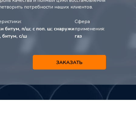
оль качества и полный цикл восстановления
влетворить потребности наших клиентов.
еристики:
Сфера
и битум, п/ш; с поп. ш; снаружи
применения:
, битум, с/ш
газ
ЗАКАЗАТЬ