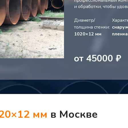
профессиональный контр
и обработки, чтобы удо
Диаметр/
Характ
толщина стенки:
снаруж
1020×12 мм
пленка
от
45000
₽
20×12 мм
в Москве