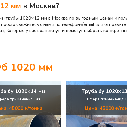
12 мм
в Москве?
ии трубы 1020×12 мм в Москве по выгодным ценам и полу
просто свяжитесь с нами по телефону/email или отправьте
росы, которые у вас возникнут, и помогут выбрать конкрет
уб
1020 мм
ба бу 1020×14 мм
Труба бу 1020×1
фера применения: Газ
Сфера применения: Г
на: 45000 ₽/тонна
Цена: 45000 ₽/то