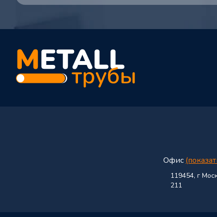
Офис
(показат
119454, г Моск
211