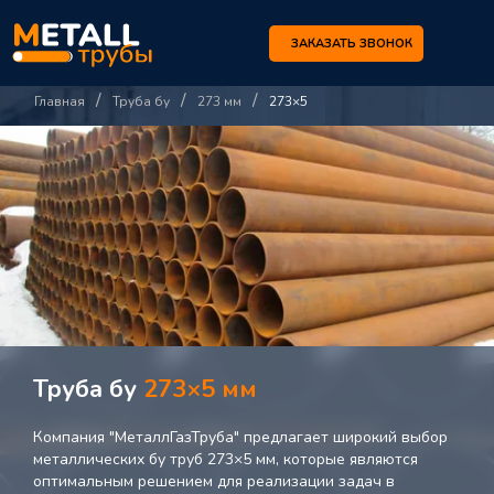
ЗАКАЗАТЬ ЗВОНОК
/
/
/
Главная
Труба бу
273 мм
273×5
Труба бу
273×5 мм
Компания "МеталлГазТруба" предлагает широкий выбор
металлических бу труб 273×5 мм, которые являются
оптимальным решением для реализации задач в