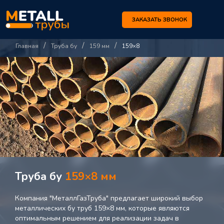
ЗАКАЗАТЬ ЗВОНОК
/
/
/
Главная
Труба бу
159 мм
159×8
Труба бу
159×8 мм
Компания "МеталлГазТруба" предлагает широкий выбор
металлических бу труб 159×8 мм, которые являются
оптимальным решением для реализации задач в