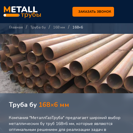
ЗАКАЗАТЬ ЗВОНОК
/
/
/
Главная
Труба бу
168 мм
168×6
Труба бу
168×6 мм
Компания "МеталлГазТруба" предлагает широкий выбор
металлических бу труб 168×6 мм, которые являются
оптимальным решением для реализации задач в