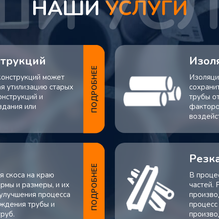
НАШИ
УСЛУГИ
струкций
Изол
ПОДРОБНЕЕ
конструкций может
Изоляция
ая утилизацию старых
сохрани
нструкций и
трубы о
здания или
факторо
воздейс
Резка
ПОДРОБНЕЕ
я скоса на краю
В проце
рмы и размеры, и их
частей.
 улучшения процесса
произво
еждения трубы и
процесс
руб.
произво