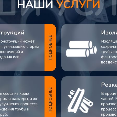
НАШИ
УСЛУГИ
струкций
Изол
ПОДРОБНЕЕ
конструкций может
Изоляция
ая утилизацию старых
сохрани
нструкций и
трубы о
здания или
факторо
воздейс
Резка
ПОДРОБНЕЕ
я скоса на краю
В проце
рмы и размеры, и их
частей.
 улучшения процесса
произво
еждения трубы и
процесс
руб.
произво