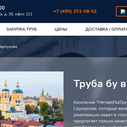
00
+7 (495) 151-08-52
а, д. 36, офис 211
ЗАКУПКА ТРУБ
ЦЕНЫ
ДОСТАВКА / ОПЛАТ
Серпухове
Труба бу 
Компания "МеталлГазТру
Серпухове, которые яв
реализации задач в стро
предлагает только каче