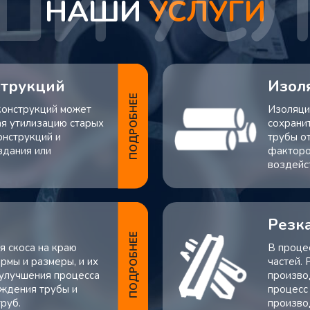
НАШИ
УСЛУГИ
струкций
Изол
ПОДРОБНЕЕ
конструкций может
Изоляция
ая утилизацию старых
сохрани
нструкций и
трубы о
здания или
факторо
воздейс
Резка
ПОДРОБНЕЕ
я скоса на краю
В проце
рмы и размеры, и их
частей.
 улучшения процесса
произво
еждения трубы и
процесс
руб.
произво